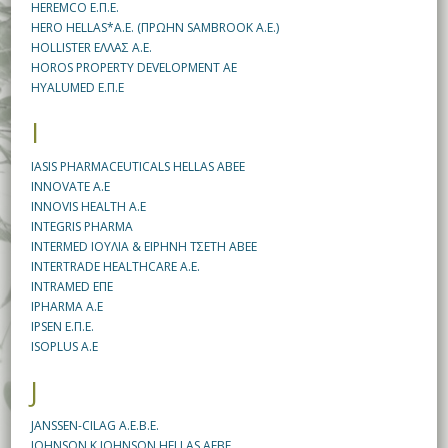
HEREMCO Ε.Π.Ε.
HERO HELLAS*A.E. (ΠΡΩΗΝ SAMBROOK A.E.)
HOLLISTER ΕΛΛΑΣ A.E.
HOROS PROPERTY DEVELOPMENT ΑΕ
HYALUMED Ε.Π.Ε
I
IASIS PHARMACEUTICALS HELLAS ABEE
INNOVATE A.E
INNOVIS HEALTH A.E
INTEGRIS PHARMA
INTERMED ΙΟΥΛΙΑ & ΕΙΡΗΝΗ ΤΣΕΤΗ ΑΒΕΕ
INTERTRADE HEALTHCARE A.E.
INTRAMED ΕΠΕ
IPHARMA A.E
IPSEN E.Π.Ε.
ISOPLUS A.E
J
JANSSEN-CILAG A.E.B.E.
JOHNSON K JOHNSON HELLAS AEBE