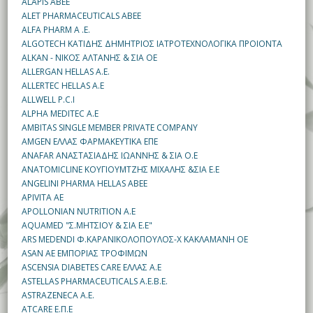
ALAPIS ABEE
ALET PHARMACEUTICALS ABEE
ALFA PHARM A .E.
ALGOTECH ΚΑΤΙΔΗΣ ΔΗΜΗΤΡΙΟΣ ΙΑΤΡΟΤΕΧΝΟΛΟΓΙΚΑ ΠΡΟΙΟΝΤΑ
ALKAN - ΝΙΚΟΣ ΑΛΤΑΝΗΣ & ΣΙΑ ΟΕ
ALLERGAN HELLAS A.E.
ALLERTEC HELLAS A.E
ALLWELL P.C.I
ALPHA MEDITEC A.E
AMBITAS SINGLE MEMBER PRIVATE COMPANY
AMGEN ΕΛΛΑΣ ΦΑΡΜΑΚΕΥΤΙΚΑ ΕΠΕ
ANAFAR ΑΝΑΣΤΑΣΙΑΔΗΣ ΙΩΑΝΝΗΣ & ΣΙΑ Ο.Ε
ANATOMICLINE ΚΟΥΓΙΟΥΜΤΖΗΣ ΜΙΧΑΛΗΣ &ΣΙΑ Ε.Ε
ANGELINI PHARMA HELLAS ABEE
APIVITA AE
APOLLONIAN NUTRITION A.E
AQUAMED "Σ.ΜΗΤΣΙΟΥ & ΣΙΑ Ε.Ε"
ARS MEDENDI Φ.ΚΑΡΑΝΙΚΟΛΟΠΟΥΛΟΣ-Χ ΚΑΚΛΑΜΑΝΗ ΟΕ
ASAN AE ΕΜΠΟΡΙΑΣ ΤΡΟΦΙΜΩΝ
ASCENSIA DIABETES CARE ΕΛΛΑΣ Α.Ε
ASTELLAS PHARMACEUTICALS A.E.B.E.
ASTRAZENECA A.E.
ATCARE Ε.Π.Ε