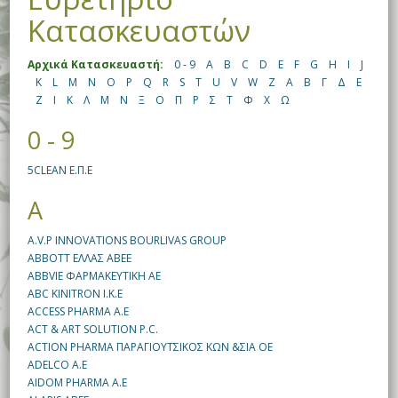
Κατασκευαστών
Αρχικά Κατασκευαστή:
0 - 9
A
B
C
D
E
F
G
H
I
J
K
L
M
N
O
P
Q
R
S
T
U
V
W
Z
Α
Β
Γ
Δ
Ε
Ζ
Ι
Κ
Λ
Μ
Ν
Ξ
Ο
Π
Ρ
Σ
Τ
Φ
Χ
Ω
0 - 9
5CLEAN E.Π.Ε
A
A.V.P INNOVATIONS BOURLIVAS GROUP
ABBOTT ΕΛΛΑΣ ΑΒΕΕ
ABBVIE ΦΑΡΜΑΚΕΥΤΙΚΗ ΑΕ
ABC KINITRON I.K.E
ACCESS PHARMA A.E
ACT & ART SOLUTION P.C.
ACTION PHARMA ΠΑΡΑΓΙΟΥΤΣΙΚΟΣ ΚΩΝ &ΣΙΑ ΟΕ
ADELCO Α.Ε
AIDOM PHARMA A.E