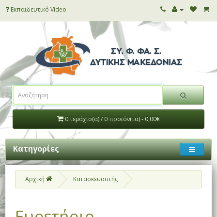
Εκπαιδευτικό Video
0 τεμάχιο(α) / 0 προϊόν(τα) - 0,00€
Κατηγορίες
Αρχική
Κατασκευαστής
Ευρετήριο