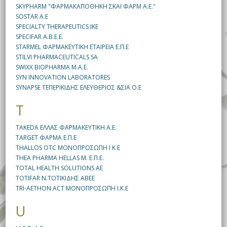
SKYPHARM "ΦΑΡΜΑΚΑΠΟΘΗΚΗ ΣΚΑΙ ΦΑΡΜ Α.Ε."
SOSTAR A.E
SPECIALTY THERAPEUTICS IKE
SPECIFAR A.B.E.E.
STARMEL ΦΑΡΜΑΚΕΥΤΙΚΗ ΕΤΑΙΡΕΙΑ Ε.Π.Ε
STILVI PHARMACEUTICALS SA
SWIXX BIOPHARMA M.A.E.
SYN INNOVATION LABORATORES
SYNAPSE ΤΕΠΕΡΙΚΙΔΗΣ ΕΛΕΥΘΕΡΙΟΣ &ΣΙΑ Ο.Ε
T
TAKEDA ΕΛΛΑΣ ΦΑΡΜΑΚΕΥΤΙΚΗ Α.Ε.
TARGET ΦΑΡΜΑ Ε.Π.Ε
THALLOS OTC ΜΟΝΟΠΡΟΣΩΠΗ Ι Κ Ε
THEA PHARMA HELLAS M. E.Π.Ε.
TOTAL HEALTH SOLUTIONS ΑΕ
TOTIFAR N.ΤΟΤΙΚΙΔΗΣ ΑΒΕΕ
TRI-AETHON ACT ΜΟΝΟΠΡΟΣΩΠΗ Ι.Κ.Ε
U