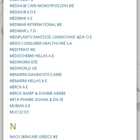
MEDIHUB CARE ΜΟΝΟΠΡΟΣΩΠΗ ΙΚΕ
MEDIHUB Ε.Π.Ε
MEDIMAR A.E
MEDIMAR INTERNATIONAL IKE
MEDIMAR L.T.D
MEDIPLANTS ΠΑΝΤΣΙΟΣ-ΞΑΝΘΟΥΛΗΣ &ΣΙΑ O.Ε
MEDIS CONSUMER HEALTHCARE S.A
MEDITRAST IKE
MEDOCHEMIE HELLAS A.E.
MEDWORKS ΕΠΕ
MEDWORLD OE
MENARINI DIAGΝOSTICS AEBE
MENARINI HELLAS A.E.
MERCK A.E
MERCK SHARP & DOHME ΑΦΒΕΕ
META-PHARM .ΚΟΛΛΙΑ & ΣΙΑ ΕΕ
MOBIAK A.E
MUCOCOC
N
NAOS SKINCARE GREECE IKE