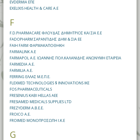
EVDERMIA ΕΠΕ
EXELIXIS HEALTH & CARE Α.Ε
F
F.D.PHARMACARE ΦΛΟΥΔΑΣ ΔΗΜΗΤΡΙΟΣ ΚΑΙ ΣΙΑ Ε.Ε
FADOPHARM ΣΑΡΑΝΤΙΔΗΣ ΔΗΜ & ΣΙΑ ΕΕ
FAIH FARM ΦΑΡΜΑΚΑΠΟΘΗΚΗ
FARMALINK A.E
FARMAPOL A.E. ΙΩΑΝΝΗΣ ΠΟΛ.ΚΑΛΑΝΙΔΗΣ ΑΝΩΝΥΜΗ ΕΤΑΙΡΕΙΑ
FARMEDIA Α.Ε.
FARMILIA A.E.
FERRING ΕΛΛΑΣ M.Ε.Π.Ε.
FLEXMED TECHNOLOGIES $ INNOVATIONS IKE
FOS PHARMACEUTICALS
FRESENIUS KABI HELLAS AEE
FRESIAMED MEDICALS SUPPLIES LTD
FREZYDERM Α.Β.Ε.Ε.
FROICO A.E.
FROIMED ΜΟΝΟΠΡΟΣΩΠΗ Ι.Κ.Ε
G