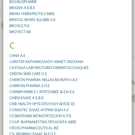
BOUKLISPHARM
BRADEX Α.Ε.Β.Ε
BRAIN THERAPEUTICS MIKE
BRISTOL MYERS SQUIBB A.E
BROSS Ε.Π.Ε.
BROTECT IKE
C
CANA Α.Ε
CARATEX ΚΑΡΑΝΙΚΟΛΑΟΥ ΑΝΑΣΤ.ΠΑΣΧΑΛΙΑ
CASTALIA LABORATOIRES DERMATOLOGIQUES
CERION SKIN CARE O.E
CHEIRON PHARMA HELLAS ΜΟΝ/ΠΗ Ι.Κ.Ε
CHEIRON PHARMA Ε.Π.Ε
CHEMIPHARM-Σ.Γ.ΝΤΕΤΣΑΒΕΣ & ΣΙA E.E
CHIESI ΕΛΛΑΣ Α.Ε.Β.Ε.
CNB HEALTH ΧΡΥΣΟΠΟΥΛΟΥ &ΥΙΟΣ ΕΕ
CONVATEC ΕΛΛΑΣ ΙΑΤΡΙΚΑ ΕΙΔΗ Α.Ε
COSMOFARM ΜΟΝΟΠΡΟΣΩΠΗ Ε.Π.Ε.
COUP ΦΑΡΜΑΚΕΥΤΙΚΑ ΠΡΟΙΟΝΤΑ ΑΒΕΕ
CROSS PHARMACEUTICAL IKE
CSL BEHRING ΕΛΛΑΣ M.E.Π.Ε