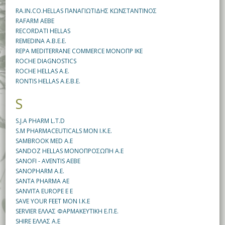
RA.IN.CO.HELLAS ΠΑΝΑΓΙΩΤΙΔΗΣ ΚΩΝΣΤΑΝΤΙΝΟΣ
RAFARM AEBE
RECORDATI HELLAS
REMEDINA A.B.E.E.
REPA MEDITERRANE COMMERCE ΜΟΝΟΠΡ ΙΚΕ
ROCHE DIAGNOSTICS
ROCHE HELLAS Α.Ε.
RONTIS HELLAS A.E.B.E.
S
S.J.A PHARM L.T.D
S.M PHARMACEUTICALS MON I.K.E.
SAMBROOK MED A.E
SANDOZ HELLAS ΜΟΝΟΠΡΟΣΩΠΗ Α.Ε
SANOFI - AVENTIS AEBE
SANOPHARM A.E.
SANTA PHARMA AE
SANVITA EUROPE E E
SAVE YOUR FEET MON I.K.E
SERVIER ΕΛΛΑΣ ΦΑΡΜΑΚΕΥΤΙΚΗ Ε.Π.Ε.
SHIRE ΕΛΛΑΣ A.E